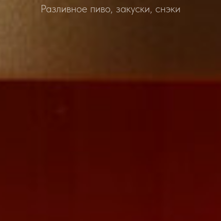
Разливное пиво, закуски, снэки